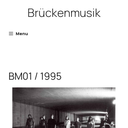
Skip
Brückenmusik
to
content
Menu
BM01 / 1995