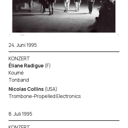
24. Juni 1995
KONZERT
Éliane Radigue
(F)
Koumé
Tonband
Nicolas Collins
(USA)
Trombone-Propelled Electronics
8. Juli 1995
KONZERT