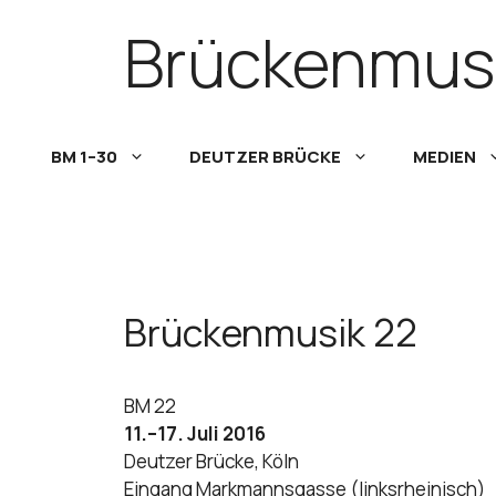
Skip
Brückenmus
to
content
BM 1–30
DEUTZER BRÜCKE
MEDIEN
Brückenmusik 22
BM 22
11.–17. Juli 2016
Deutzer Brücke, Köln
Eingang Markmannsgasse (linksrheinisch)