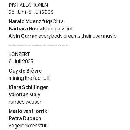
INSTALLATIONEN
25. Juni–5. Juli 2003
Harald Muenz
fugaCittà
Barbara Hindahl
en passant
Alvin Curran
everybody dreams their own music
———————————————–
KONZERT
6. Juli 2003
Guy de Bièvre
mining the fabric III
Klara Schillinger
Valerian Maly
rundes wasser
Mario van Horrik
Petra Dubach
vogelbekkenstuk