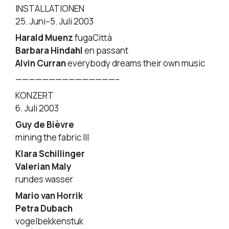
INSTALLATIONEN
25. Juni–5. Juli 2003
Harald Muenz
fugaCittà
Barbara Hindahl
en passant
Alvin Curran
everybody dreams their own music
———————————————–
KONZERT
6. Juli 2003
Guy de Bièvre
mining the fabric III
Klara Schillinger
Valerian Maly
rundes wasser
Mario van Horrik
Petra Dubach
vogelbekkenstuk