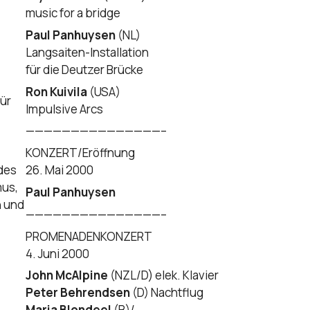
music for a bridge
Paul Panhuysen
(NL)
Langsaiten-Installation
für die Deutzer Brücke
Ron Kuivila
(USA)
für
Impulsive Arcs
———————————————–
KONZERT/Eröffnung
des
26. Mai 2000
mus,
Paul Panhuysen
n und
———————————————–
PROMENADENKONZERT
4. Juni 2000
John McAlpine
(NZL/D) elek. Klavier
Peter Behrendsen
(D) Nachtflug
Maria Blondeel
(B)/