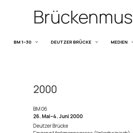
Skip
Brückenmus
to
content
BM 1–30
DEUTZER BRÜCKE
MEDIEN
2000
BM 06
26. Mai–4. Juni 2000
Deutzer Brücke