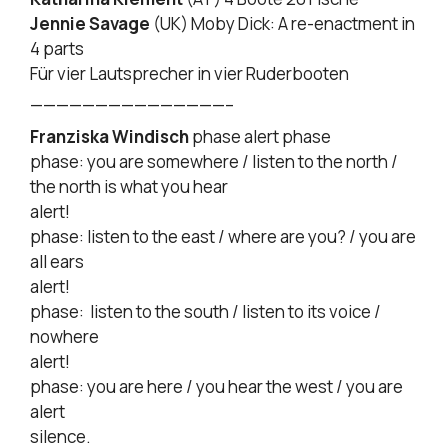
Jennie Savage
(UK) Moby Dick: A re-enactment in
4 parts
Für vier Lautsprecher in vier Ruderbooten
———————————————–
Franziska Windisch
phase alert phase
phase: you are somewhere / listen to the north /
the north is what you hear
alert!
phase: listen to the east / where are you? / you are
all ears
alert!
phase: listen to the south / listen to its voice /
nowhere
alert!
phase: you are here / you hear the west / you are
alert
silence.