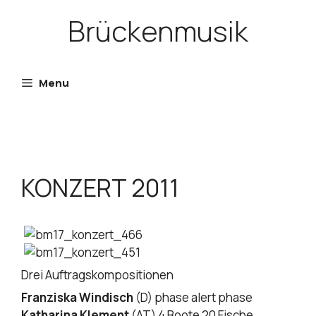
Skip
Brückenmusik
to
content
Menu
KONZERT 2011
Drei Auftragskompositionen
Franziska Windisch
(D) phase alert phase
Katharina Klement
(AT) 4 Boote 20 Fische