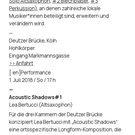
Solo Altsaxophon
,
#2 Blechbläser
,
#3
Perkussion)
, an denen zahlreiche lokale
Musiker*innen beteiligt sind, erweitern und
verändern wird.
—
Deutzer Brücke, Köln
Hohlkörper
Eingang Markmannsgasse
>> Anfahrt
[:en]Performance
1. Juli 2018 / So / 17 h
—
Acoustic Shadows#1
Lea Bertucci (Altsaxophon)
Für die drei Kammern der Deutzer Brücke
konzipiert Lea Bertucci mit „Acoustic Shadows“
eine ortsspezifische Longform-Komposition, die