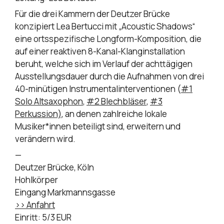
Für die drei Kammern der Deutzer Brücke
konzipiert Lea Bertucci mit „Acoustic Shadows“
eine ortsspezifische Longform-Komposition, die
auf einer reaktiven 8-Kanal-Klanginstallation
beruht, welche sich im Verlauf der achttägigen
Ausstellungsdauer durch die Aufnahmen von drei
40-minütigen Instrumentalinterventionen (
#1
Solo Altsaxophon
,
#2 Blechbläser
,
#3
Perkussion)
, an denen zahlreiche lokale
Musiker*innen beteiligt sind, erweitern und
verändern wird.
—
Deutzer Brücke, Köln
Hohlkörper
Eingang Markmannsgasse
>> Anfahrt
Einritt: 5/3 EUR