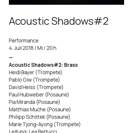
Acoustic Shadows#2
Performance
4. Juli 2018 / Mi / 20 h
—
Acoustic Shadows#2: Brass
Heidi Bayer (Trompete)
Pablo Giw (Trompete)
David Heiss (Trompete)
Paul Hubweber (Posaune)
Pia Miranda (Posaune)
Matthias Muche (Posaune)
Philipp Schittek (Posaune)
Marie Tjong-Ayong (Trompete)
Leitung: Lea Bertucci